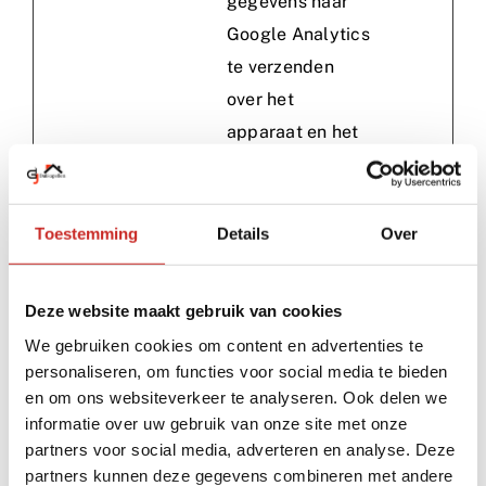
gegevens naar
Google Analytics
te verzenden
over het
apparaat en het
gedrag van de
bezoeker.
Traceert de
Toestemming
Details
Over
bezoeker op
verschillende
Deze website maakt gebruik van cookies
apparaten en
We gebruiken cookies om content en advertenties te
marketingkanale
personaliseren, om functies voor social media te bieden
n.
en om ons websiteverkeer te analyseren. Ook delen we
informatie over uw gebruik van onze site met onze
_gcl_au
Google
Wordt gebruikt
3
partners voor social media, adverteren en analyse. Deze
om de efficiëntie
maand
partners kunnen deze gegevens combineren met andere