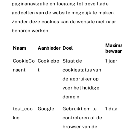
paginanavigatie en toegang tot beveiligde
gedeelten van de website mogelijk te maken.
Zonder deze cookies kan de website niet naar
behoren werken.
Maximale
Naam
Aanbieder
Doel
bewaartermi
CookieCo
Cookiebo
Slaat de
1 jaar
nsent
t
cookiestatus van
de gebruiker op
voor het huidige
domein
test_coo
Google
Gebruikt om te
1 dag
kie
controleren of de
browser van de