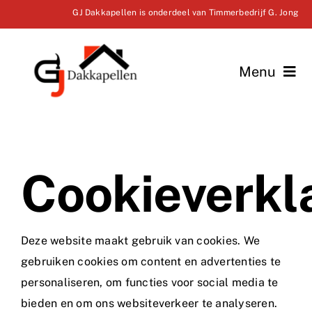
Ga
GJ Dakkapellen is onderdeel van Timmerbedrijf G. Jong
naar
inhoud
Menu
Home
Dakopbouw
Cookieverkl
Dakkapellen
Overige diensten
Deze website maakt gebruik van cookies. We
gebruiken cookies om content en advertenties te
Over ons
personaliseren, om functies voor social media te
bieden en om ons websiteverkeer te analyseren.
Contact