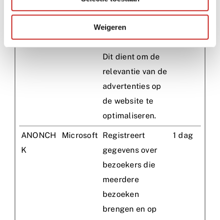
gebruiker en de
advertentiebanne
Weigeren
rs op de website -
Dit dient om de
relevantie van de
advertenties op
de website te
optimaliseren.
ANONCH
Microsoft
Registreert
1 dag
K
gegevens over
bezoekers die
meerdere
bezoeken
brengen en op